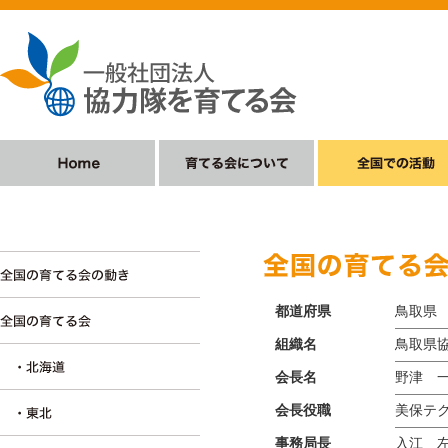
都道府県
鳥取県
組織名
鳥取県
会長名
野津 
会長役職
美保テ
事務局長
入江 