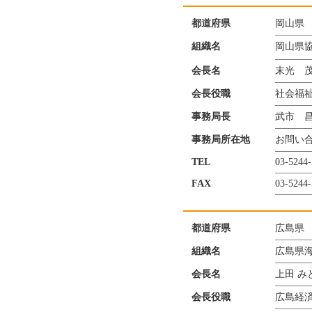
都道府県
岡山県
組織名
岡山県
会長名
末光 
会長役職
社会福祉
事務局長
武市 
事務局所在地
お問い
TEL
03-5244
FAX
03-5244
都道府県
広島県
組織名
広島県
会長名
上田 み
会長役職
広島経